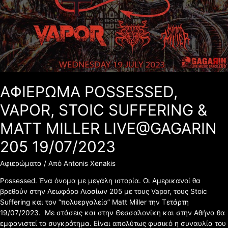
&
MATT
MILLER
LIVE@GAGARIN
205
19/07/2023
ΑΦΙΕΡΩΜΑ POSSESSED,
VAPOR, STOIC SUFFERING &
MATT MILLER LIVE@GAGARIN
205 19/07/2023
Αφιερώματα
/ Από
Antonis Xenakis
Possessed. Ένα όνομα με μεγάλη ιστορία. Οι Αμερικανοί θα
βρεθούν στην Λεωφόρο Λιοσίων 205 με τους Vapor, τους Stoic
Suffering και τον “πολυεργαλείο” Matt Miller την Τετάρτη
19/07/2023. Με στάσεις και στην Θεσσαλονίκη και στην Αθήνα θα
εμφανιστεί το συγκρότημα. Είναι απολύτως φυσικό η συναυλία του