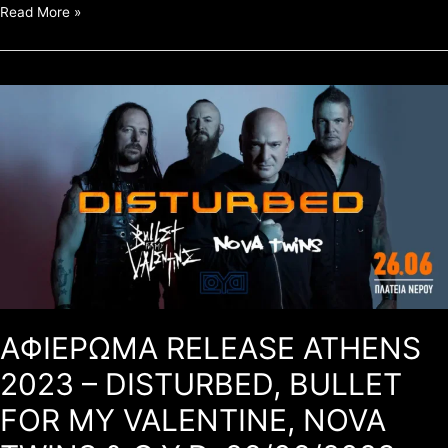
Read More »
ΑΦΙΕΡΩΜΑ
RELEASE
ATHENS
2023
–
DISTURBED,
BULLET
FOR
MY
VALENTINE,
NOVA
TWINS
ΑΦΙΕΡΩΜΑ RELEASE ATHENS
&
O.Y.D.
2023 – DISTURBED, BULLET
26/06/2023
FOR MY VALENTINE, NOVA