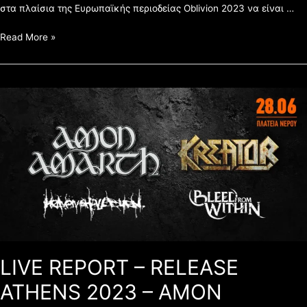
στα πλαίσια της Ευρωπαϊκής περιοδείας Oblivion 2023 να είναι …
Read More »
LIVE
REPORT
–
RELEASE
ATHENS
2023
–
AMON
AMARTH,
KREATOR,
HEAVEN
SHALL
LIVE REPORT – RELEASE
BURN
&
ATHENS 2023 – AMON
BLEED