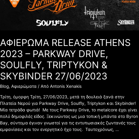
ATHENS
2023
–
PARKWAY
DRIVE,
SOULFLY,
ΑΦΙΕΡΩΜΑ RELEASE ATHENS
TRIPTYKON
&
2023 – PARKWAY DRIVE,
SKYBINDER
SOULFLY, TRIPTYKON &
27/06/2023
SKYBINDER 27/06/2023
Blog
,
Αφιερώματα
/ Από
Antonis Xenakis
Τρίτη, όμορφη Τρίτη, 27/06/2023, μετά τη δουλειά ξανά στην
Πλατεία Νερού για Parkway Drive, Soulfly, Triptykon και Skybinder!
Μία τετράδα φωτιά! Με τους Parkway Drive, το metalcore έχει γίνει
πολύ δημοφιλές είδος. Ξεκινώντας ως μια τοπική μπάντα στο Byron
Bay, σύντομα έγιναν γνωστοί για τις εντυπωσιακές ζωντανές τους
εμφανίσεις και τον ενεργητικό ήχο τους. Ταυτοχρόνως, …