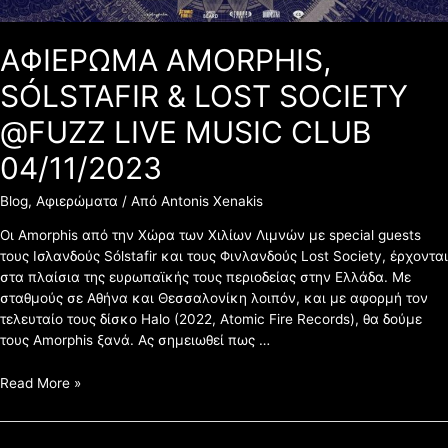
04/11/2023
ΑΦΙΕΡΩΜΑ AMORPHIS,
SÓLSTAFIR & LOST SOCIETY
@FUZZ LIVE MUSIC CLUB
04/11/2023
Blog
,
Αφιερώματα
/ Από
Antonis Xenakis
Οι Amorphis από την Χώρα των Χιλίων Λιμνών με special guests
τους Ισλανδούς Sólstafir και τους Φινλανδούς Lost Society, έρχονται
στα πλαίσια της ευρωπαϊκής τους περιοδείας στην Ελλάδα. Με
σταθμούς σε Αθήνα και Θεσσαλονίκη λοιπόν, και με αφορμή τον
τελευταίο τους δίσκο Halo (2022, Atomic Fire Records), θα δούμε
τους Amorphis ξανά. Ας σημειωθεί πως …
Read More »