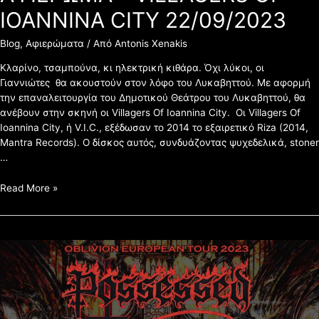
IOANNINA CITY 22/09/2023
Blog
,
Αφιερώματα
/ Από
Antonis Xenakis
Κλαρίνο, τσαμπούνα, κι ηλεκτρική κιθάρα. Όχι λύκοι, οι
Γιαννιώτες θα ακουστούν στον λόφο του Λυκαβηττού. Με αφορμή
την επαναλειτουργία του Δημοτικού Θεάτρου του Λυκαβηττού, θα
ανέβουν στην σκηνή οι Villagers Of Ioannina City. Οι Villagers Of
Ioannina City, ή V.I.C., εξέδωσαν το 2014 το εξαιρετικό Riza (2014,
Mantra Records). Ο δίσκος αυτός, συνδυάζοντας ψυχεδελικά, stoner
…
Read More »
ΑΦΙΕΡΩΜΑ
POSSESSED,
VAPOR,
STOIC
SUFFERING