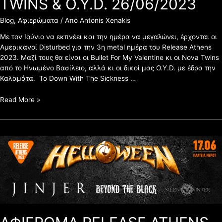
TWINS & O.Y.D. 26/06/2023
Blog
,
Αφιερώματα
/ Από
Antonis Xenakis
Με τον Ιούνιο να εκπνέει και την ημέρα να μεγαλώνει, έρχονται οι
Αμερικανοί Disturbed για την 3η metal ημέρα του Release Athens
2023. Μαζί τους θα είναι οι Bullet For My Valentine κι οι Nova Twins
από το Ηνωμένο Βασίλειο, αλλά κι οι δικοί μας O.Y.D. με έδρα την
Καλαμάτα. Το Down With The Sickness …
Read More »
ΑΦΙΕΡΩΜΑ
RELEASE
ATHENS
2023
–
HELLOWEEN,
JINJER,
BEYOND