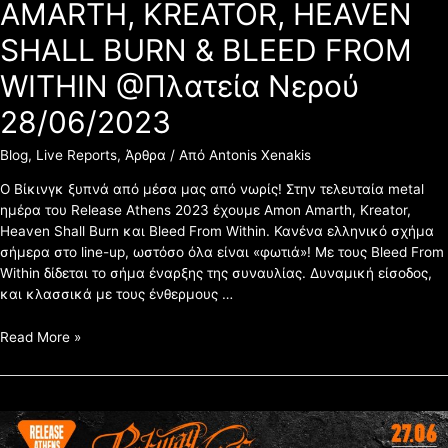
FROM
AMARTH, KREATOR, HEAVEN
WITHIN
SHALL BURN & BLEED FROM
@Πλατεία
Νερού
WITHIN @Πλατεία Νερού
28/06/2023
28/06/2023
Blog
,
Live Reports
,
Άρθρα
/ Από
Antonis Xenakis
Ο Βίκινγκ ξυπνά από μέσα μας από νωρίς! Στην τελευταία metal
ημέρα του Release Athens 2023 έχουμε Amon Amarth, Kreator,
Heaven Shall Burn και Bleed From Within. Κανένα ελληνικό σχήμα
σήμερα στο line-up, ωστόσο όλα είναι «φωτιά»! Με τους Bleed From
Within δίδεται το σήμα έναρξης της συναυλίας. Δυναμική είσοδος,
και κλασσικά με τους ένθερμους …
Read More »
ΑΦΙΕΡΩΜΑ
RELEASE