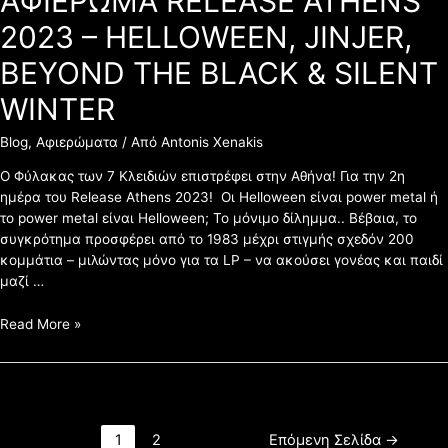
ΑΦΙΕΡΩΜΑ RELEASE ATHENS
THE
BLACK
2023 – HELLOWEEN, JINJER,
&
BEYOND THE BLACK & SILENT
SILENT
WINTER
WINTER
Blog
,
Αφιερώματα
/ Από
Antonis Xenakis
Ο Φύλακας των 7 Κλειδιών επιστρέφει στην Αθήνα! Για την 2η
ημέρα του Release Athens 2023! Οι Helloween είναι power metal ή
το power metal είναι Helloween; Το μόνιμο δίλημμα.. Βέβαια, το
συγκρότημα προσφέρει από το 1983 μέχρι στιγμής σχεδόν 200
κομμάτια – μιλώντας μόνο για τα LP – να ακούσει γονέας και παιδί
μαζί …
Read More »
1
2
Επόμενη Σελίδα
→