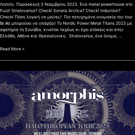
Λοιπόν. Παρασκευή 3 Νοεμβρίου 2023. Ένα metal powerhouse στο
Fuzz! Stratovarius? Check! Sonata Arctica? Check! Induction?
Check! Πόση λογική να μείνει;! Πιο πετυχημένη ονομασία του tour
δε θα μπορούσε να υπάρξει! Το Nordic Power Metal Titans 2023 με
αφετηρία τη Σουηδία, κινείται ταχέως κι έχει στάσεις και στην
Ελλάδα, Αθήνα και Θεσσαλονίκη. Stratovarius, ένα όνομα, …
Read More »
ΑΦΙΕΡΩΜΑ
AMORPHIS,
SÓLSTAFIR
&
LOST
SOCIETY
@FUZZ
LIVE
MUSIC
CLUB