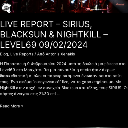
09/02/2024
LIVE REPORT – SIRIUS,
BLACKSUN & NIGHTKILL –
LEVEL69 09/02/2024
Blog
,
Live Reports
/ Από
Antonis Xenakis
Η Παρασκευή 9 Φεβρουαρίου 2024 μετά τη δουλειά μας έφερε στο
Level69 στο Μοσχάτο. Για μια συναυλία η οποία ήταν άκρως
διασκεδαστική κι όλοι οι παρευρισκόμενοι ένιωσαν σα στο σπίτι
τους. Ένα ακόμα “οικογενειακό” live, να το χαρακτηρίσουμε. Με
NightKill στην αρχή, εν συνεχεία Blacksun και τέλος, τους SIRIUS. Οι
πόρτες άνοιγαν στις 21:30 επί …
Read More »