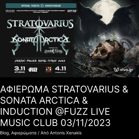
ΑΦΙΕΡΩΜΑ
STRATOVARIUS
&
SONATA
ARCTICA
&
INDUCTION
@FUZZ
LIVE
MUSIC
CLUB
03/11/2023
ΑΦΙΕΡΩΜΑ STRATOVARIUS &
SONATA ARCTICA &
INDUCTION @FUZZ LIVE
MUSIC CLUB 03/11/2023
Blog
,
Αφιερώματα
/ Από
Antonis Xenakis