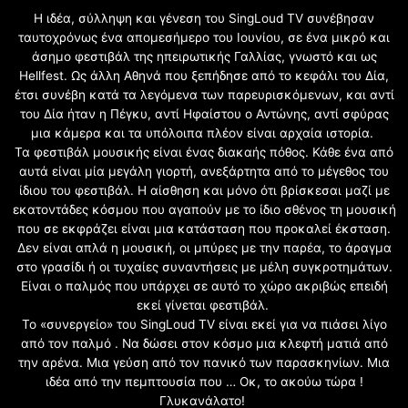
Η ιδέα, σύλληψη και γένεση του SingLoud TV συνέβησαν
ταυτοχρόνως ένα απομεσήμερο του Ιουνίου, σε ένα μικρό και
άσημο φεστιβάλ της ηπειρωτικής Γαλλίας, γνωστό και ως
Hellfest. Ως άλλη Αθηνά που ξεπήδησε από το κεφάλι του Δία,
έτσι συνέβη κατά τα λεγόμενα των παρευρισκόμενων, και αντί
του Δία ήταν η Πέγκυ, αντί Ηφαίστου ο Αντώνης, αντί σφύρας
μια κάμερα και τα υπόλοιπα πλέον είναι αρχαία ιστορία.
Τα φεστιβάλ μουσικής είναι ένας διακαής πόθος. Κάθε ένα από
αυτά είναι μία μεγάλη γιορτή, ανεξάρτητα από το μέγεθος του
ίδιου του φεστιβάλ. Η αίσθηση και μόνο ότι βρίσκεσαι μαζί με
εκατοντάδες κόσμου που αγαπούν με το ίδιο σθένος τη μουσική
που σε εκφράζει είναι μια κατάσταση που προκαλεί έκσταση.
Δεν είναι απλά η μουσική, οι μπύρες με την παρέα, το άραγμα
στο γρασίδι ή οι τυχαίες συναντήσεις με μέλη συγκροτημάτων.
Είναι ο παλμός που υπάρχει σε αυτό το χώρο ακριβώς επειδή
εκεί γίνεται φεστιβάλ.
Το «συνεργείο» του SingLoud TV είναι εκεί για να πιάσει λίγο
από τον παλμό . Να δώσει στον κόσμο μια κλεφτή ματιά από
την αρένα. Μια γεύση από τον πανικό των παρασκηνίων. Μια
ιδέα από την πεμπτουσία που … Οκ, το ακούω τώρα !
Γλυκανάλατο!