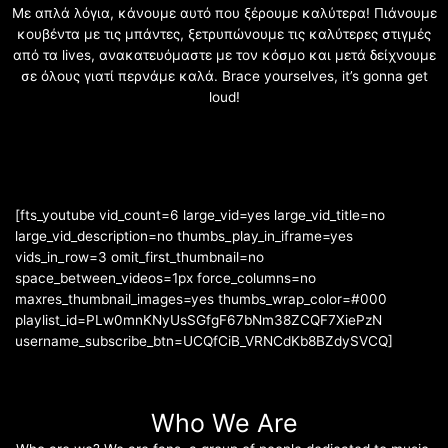
Με απλά λόγια, κάνουμε αυτό που ξέρουμε καλύτερα! Πιάνουμε
κουβέντα με τις μπάντες, ξετρυπώνουμε τις καλύτερες στιγμές
από τα lives, ανακατευόμαστε με τον κόσμο και μετά δείχνουμε
σε όλους γιατί περνάμε καλά. Brace yourselves, it’s gonna get
loud!
[fts_youtube vid_count=6 large_vid=yes large_vid_title=no
large_vid_description=no thumbs_play_in_iframe=yes
vids_in_row=3 omit_first_thumbnail=no
space_between_videos=1px force_columns=no
maxres_thumbnail_images=yes thumbs_wrap_color=#000
playlist_id=PLw0mnKNyUsSGfgF67bNm38ZCQF7XiePzN
username_subscribe_btn=UCQfCiB_VRNCdKb8BZdySVCQ]
Who We Are