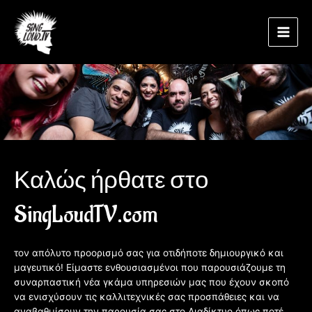
Μετάβαση
Spread the love
Main
στο
περιεχόμενο
Men
Καλώς ήρθατε στο
SingLoudTV.com
τον απόλυτο προορισμό σας για οτιδήποτε δημιουργικό και
μαγευτικό! Είμαστε ενθουσιασμένοι που παρουσιάζουμε τη
συναρπαστική νέα γκάμα υπηρεσιών μας που έχουν σκοπό
να ενισχύσουν τις καλλιτεχνικές σας προσπάθειες και να
αναβαθμίσουν την παρουσία σας στο Διαδίκτυο όπως ποτέ