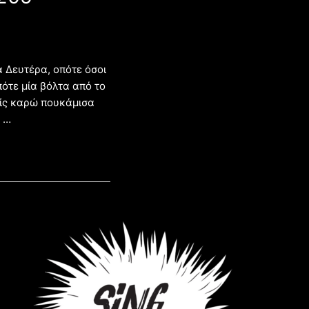
 Δευτέρα, οπότε όσοι
ότε μία βόλτα από το
είς καρώ πουκάμισα
ν …