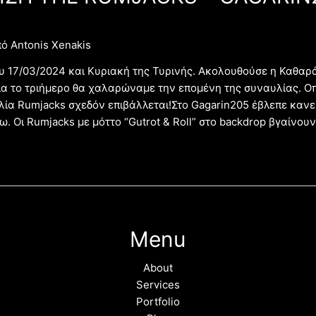
πό
Antonis Xenakis
υ 17/03/2024 και Κυριακή της Τυρινής. Ακολουθούσε η Καθαρά
ια το τριήμερο θα χαλαρώναμε την επομένη της συναυλίας. Οπ
λία Rumjacks σχεδόν επιβάλλεται!Στο Gagarin205 έβλεπε καν
ω. Οι Rumjacks με μόττο “Gutrot & Roll” στο backdrop βγαίνου
Menu
About
Services
Portfolio