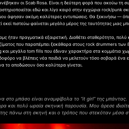
ανέβηκαν οι Scab Rosa. Είναι η δεύτερη φορά που ακούω τη σ
αστηριοποιείται εδώ και λίγο καιρό στην εγχώρια rock/punk σ
μου άφησαν ακόμη καλύτερες εντυπώσεις. Θα ξεκινήσω — όπ
ατί εκεί πιστεύω φαίνεται μεγάλο μέρος της ταυτότητας μιας μ
μς ήταν πραγματικά εξαιρετική. Διαθέτει σταθερότητα, πολύ
ιξίματος που παραπέμπει ξεκάθαρα στους rock drummers των 8
ng και μεγάλα tom fills που έδιναν χαρακτήρα στα κομμάτια χωρ
πιδοφόρο να βλέπεις νέα παιδιά να μελετούν τόσο σοβαρά ένα ε
να το αποδώσουν όσο καλύτερα γίνεται.
 στο μπάσο είναι αναμφίβολα το “it girl” της μπάντας. 
ρα και πολύ ωραία σκηνική παρουσία. Μου άρεσε ιδιαίτ
e της πάνω στη σκηνή και ο τρόπος που στεκόταν μέσα 