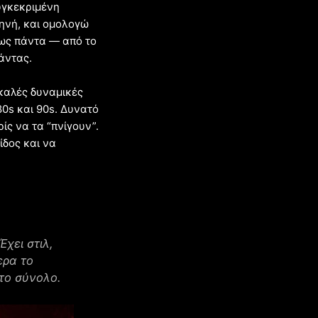
υγκεκριμένη
κηνή, και ομολογώ
ως πάντα — από το
πάντας.
 καλές δυναμικές
0s και 90s. Δυνατό
ίς να τα “πνίγουν”.
ίδος και να
Έχει στιλ,
ερα το
στο σύνολο.