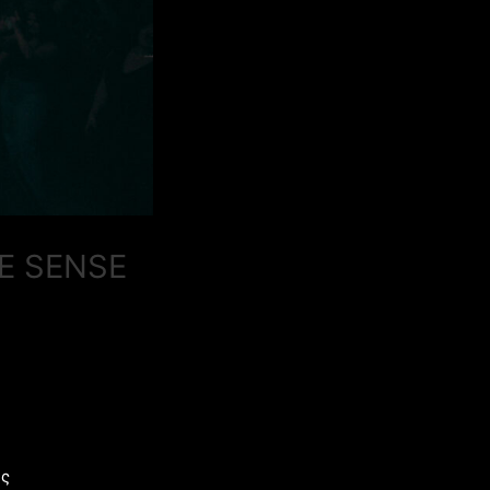
E SENSE
ης