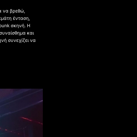
α να βρεθώ,
εμάτη ένταση,
 punk σκηνή. Η
 συναίσθημα και
ηνή συνεχίζει να