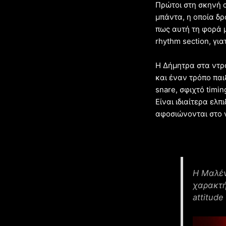
Πρώτοι στη σκηνή 
μπάντα, η οποία δρ
πως αυτή τη φορά 
rhythm section, γι
Η Δήμητρα στα ντρα
και έναν τρόπο πα
snare, σφιχτό timi
Είναι ιδιαίτερα ελ
αφοσιώνονται στο 
Η Μαλένα
χαρακτή
attitud