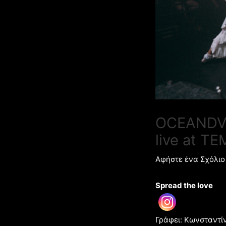
OCEANDVS
live at T
Αφήστε ένα Σχόλιο
Spread the love
Γράφει: Κωνσταντίν