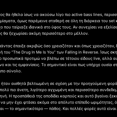
τος θα ήθελα ίσως να ακούσω λίγο πιο active bass lines, περισ
μίσματα, όμως παρέμεινε σταθερή σε όλη τη διάρκεια του set 
 που ταίριαζε ιδανικά στο ύφος τους. Αν συνεχίσει να εξελίσσ
ς θα ξεχωρίσει ακόμη περισσότερο στο μέλλον.
πάντας έπαιξε ακριβώς όσο χρειαζόταν και όπως χρειαζόταν, δ
ή του “The Drug In Me Is You” των Falling in Reverse. Ίσως σκ
σο προσωπικά προτιμώ να βλέπω σε τέτοιου είδους live, αλλά αυ
όνο και τις εμφανίσεις. Το σημαντικό είναι πως υπήρχε ουσία σ
ιπο σύνολο.
α ήταν αισθητά βελτιωμένη σε σχέση με την προηγούμενη φορά
πολύ πιο άνετη, λιγότερο αγχωμένη και περισσότερο συνδεδε
νή. Η προσπάθειά της αποδίδει καρπούς και αυτό βγαίνει ξεκ
να μην έχει φτάσει ακόμα στο απόλυτο επίπεδο ωριμότητας, ό
αι — το σημαντικότερο — πάθος. Και πολλές φορές αυτό είναι