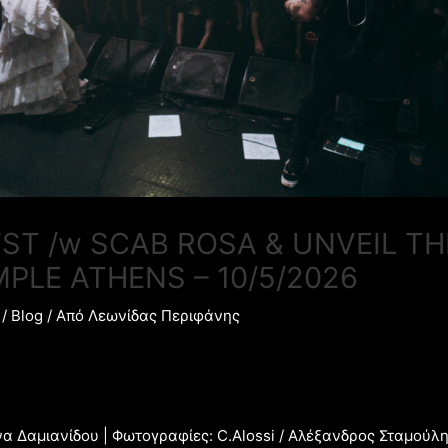
T /w SCAB ROSA & UNVEIL TH
EMPLE ATHENS – 10/5/2026
/
Blog
/ Από
Λεωνίδας Περιφάνης
α Δαμιανίδου | Φωτογραφίες: C.Alossi / Αλέξανδρος Σταμούλ