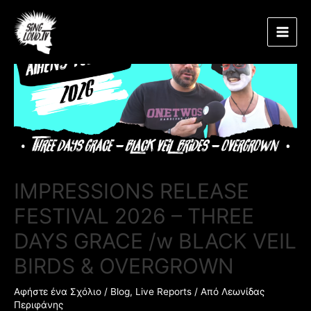
Μετάβαση
Πλοήγηση
Main
στο
άρθρων
περιεχόμενο
Men
IMPRESSIONS RELEASE
FESTIVAL 2026 – THREE
DAYS GRACE /w BLACK VEIL
BIRDS & OVERGROWN
Αφήστε ένα Σχόλιο
/
Blog
,
Live Reports
/ Από
Λεωνίδας
Περιφάνης