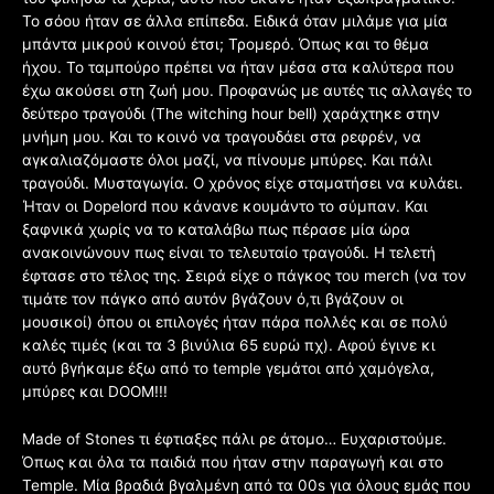
Το σόου ήταν σε άλλα επίπεδα. Ειδικά όταν μιλάμε για μία
μπάντα μικρού κοινού έτσι; Τρομερό. Όπως και το θέμα
ήχου. Το ταμπούρο πρέπει να ήταν μέσα στα καλύτερα που
έχω ακούσει στη ζωή μου. Προφανώς με αυτές τις αλλαγές το
δεύτερο τραγούδι (The witching hour bell) χαράχτηκε στην
μνήμη μου. Και το κοινό να τραγουδάει στα ρεφρέν, να
αγκαλιαζόμαστε όλοι μαζί, να πίνουμε μπύρες. Και πάλι
τραγούδι. Μυσταγωγία. Ο χρόνος είχε σταματήσει να κυλάει.
Ήταν οι Dopelord που κάνανε κουμάντο το σύμπαν. Και
ξαφνικά χωρίς να το καταλάβω πως πέρασε μία ώρα
ανακοινώνουν πως είναι το τελευταίο τραγούδι. Η τελετή
έφτασε στο τέλος της. Σειρά είχε ο πάγκος του merch (να τον
τιμάτε τον πάγκο από αυτόν βγάζουν ό,τι βγάζουν οι
μουσικοί) όπου οι επιλογές ήταν πάρα πολλές και σε πολύ
καλές τιμές (και τα 3 βινύλια 65 ευρώ πχ). Αφού έγινε κι
αυτό βγήκαμε έξω από το temple γεμάτοι από χαμόγελα,
μπύρες και DOOM!!!
Made of Stones τι έφτιαξες πάλι ρε άτομο… Ευχαριστούμε.
Όπως και όλα τα παιδιά που ήταν στην παραγωγή και στο
Temple. Μία βραδιά βγαλμένη από τα 00s για όλους εμάς που