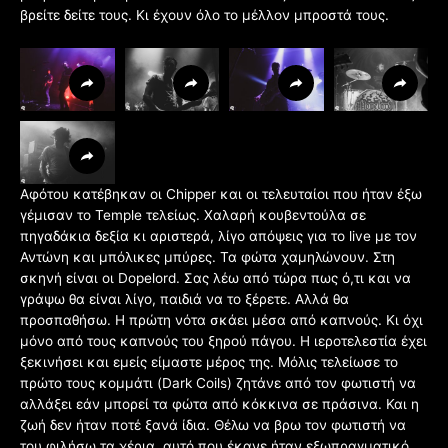
βρείτε δείτε τους. Κι έχουν όλο το μέλλον μπροστά τους.
Αφότου κατέβηκαν οι Chipper και οι τελευταίοι που ήταν έξω
γέμισαν το Temple τελείως. Χαλαρή κουβεντούλα σε
πηγαδάκια δεξία κι αριστερά, λίγο απόψεις για το live με τον
Αντώνη και μπόλικες μπύρες. Τα φώτα χαμηλώνουν. Στη
σκηνή είναι οι Dopelord. Σας λέω από τώρα πως ό,τι και να
γράψω θα είναι λίγο, παιδιά να το ξέρετε. Αλλά θα
προσπαθήσω. Η πρώτη νότα σκάει μέσα από καπνούς. Κι όχι
μόνο από τους καπνούς του ξηρού πάγου. Η ιεροτελεστία έχει
ξεκινήσει και εμείς είμαστε μέρος της. Μόλις τελείωσε το
πρώτο τους κομμάτι (Dark Coils) ζητάνε από τον φωτιστή να
αλλάξει εάν μπορεί τα φώτα από κόκκινα σε πράσινα. Και η
ζωή δεν ήταν ποτέ ξανά ίδια. Θέλω να βρω τον φωτιστή να
του φιλήσω τα χέρια, αυτό που έκανε ήταν εξωπραγματικό.