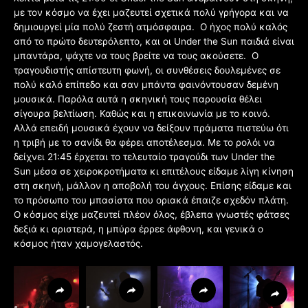
με τον κόσμο να έχει μαζευτεί σχετικά πολύ γρήγορα και να
δημιουργεί μία πολύ ζεστή ατμόσφαιρα. Ο ήχος πολύ καλός
από το πρώτο δευτερόλεπτο, και οι Under the Sun παιδιά είναι
μπαντάρα, ψάχτε να τους βρείτε να τους ακούσετε. Ο
τραγουδιστής απίστευτη φωνή, οι συνθέσεις δουλεμένες σε
πολύ καλό επίπεδο και σαν μπάντα φαινόντουσαν δεμένη
μουσικά. Παρόλα αυτά η σκηνική τους παρουσία θέλει
σίγουρα βελτίωση. Καθώς και η επικοινωνία με το κοινό.
Αλλά επειδή μουσικά έχουν να δείξουν πράματα πιστεύω ότι
η τριβή με το σανίδι θα φέρει αποτέλεσμα. Με το ρολόι να
δείχνει 21:45 έρχεται το τελευταίο τραγούδι των Under the
Sun μέσα σε χειροκροτήματα κι επιτέλους είδαμε λίγη κίνηση
στη σκηνή, μάλλον η αποβολή του άγχους. Επίσης είδαμε και
το πρόσωπο του μπασίστα που οριακά έπαιζε σχεδόν πλάτη.
Ο κόσμος είχε μαζευτεί πλέον όλος, έβλεπα γνωστές φάτσες
δεξιά κι αριστερά, η μπύρα έρρεε άφθονη, και γενικά ο
κόσμος ήταν χαμογελαστός.