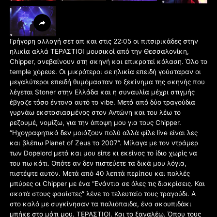
Γρήγορη αλλαγή σετ απ και στις 22:05 οι πιτσιρικάδες στην
ηλικία αλλά ΤΕΡΑΣΤΙΟΙ μουσικοί από την Θεσσαλονίκη,
Chipper, ανεβαίνουν στη σκηνή και επικρατεί κόλαση. Όλο το
temple χόρευε. Οι μικρότεροι σε ηλικία επειδή γούσταραν οι
μεγαλύτεροι επειδή θυμόμασταν το ξεκίνημα της σκηνής που
λέγεται Stoner στην Ελλάδα και η συναυλία μέχρι στιγμής
έβγαζε τόσο έντονα αυτό το vibe. Μετά από δύο τραγούδια
γυρνάω εκστασιασμένος στον Αντώνη και του λέω το
ρεζουμέ, νομίζω, για την άποψη μου για τους Chipper.
“Ηχογραφητικά δεν μοιάζουν πολύ αλλά φίλε live είναι λες
και βλέπω Planet of Zeus το 2007”. Μίλαγα με τον ντράμερ
των Dopelord μετά και μου είπε κι εκείνος το ίδιο χωρίς να
του πω κάτι. Οπότε αν δεν πιστεύετε τα δικά μου λόγια,
πιστέψτε αυτόν. Μετά από 40 λεπτά περίπου και πολλές
μπύρες οι Chipper με ένα “Ενάντια σε όλες τις διακρίσεις. Και
σκατά στους φασίστες” λένε το τελευταίο τους τραγούδι. Α
στο καλό με συγκίνησαν τα παλιόπαιδα, ένα σκουπιδάκι
μπήκε στο μάτι μου. ΤΕΡΑΣΤΙΟΙ. Και το ξαναλέω. Όπου τους