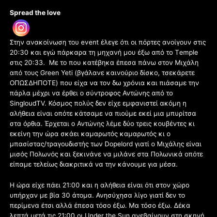
Spread the love
Στην ανακοίνωση του event έλεγε ότι οι πόρτες ανοίγουν στις
20:30 και εγώ πάρκαρα τη μηχανή μου έξω από το Τemple
στις 20:33. Με το που κατέβηκα έπεσα πάνω στον Μιχάλη
από τους Green Yeti (βγάλανε καινούριο δίσκο, τσεκάρετε
ΟΠΩΣΔΗΠΟΤΕ) που είχα να τον δω χρόνια και πιάσαμε την
πάρλα μέχρι να έρθει ο σύντροφος Αντώνης από το
SingloudTV. Κόσμος πολύς δεν είχε εμφανιστεί ακόμη η
αλήθεια είναι οπότε κάτσαμε να πιούμε εκεί μια μπυρίτσα
στα όρθια. Έρχεται ο Αντώνης λέμε δύο τρεις κουβέντες κι
εκείνη την ώρα σκάει καμαρωτός καμαρωτός κι ο
μπασίστας/τραγουδιστής των Dopelord γιατί ο Μιχάλης είναι
μισός Πολωνός και ξεκινάνε να μιλάνε στα Πολωνικά οπότε
είπαμε τελείως διακριτικά να την κάνουμε για μέσα.
Η ώρα είχε πάει 21:00 και η αλήθεια είναι ότι στον χώρο
υπήρχαν με βία 30 άτομα. Ανησύχησα λίγο γιατί δεν το
περίμενα έτσι αλλά έπεσα τόσο έξω. Μα τόσο έξω. Δέκα
λεπτά μετά τις 21:00 οι Under the Sun ανεβαίνουν στη σκηνή,