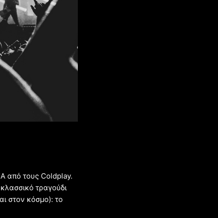
Α από τους Coldplay.
 κλασσικό τραγούδι
ι στον κόσμο): το