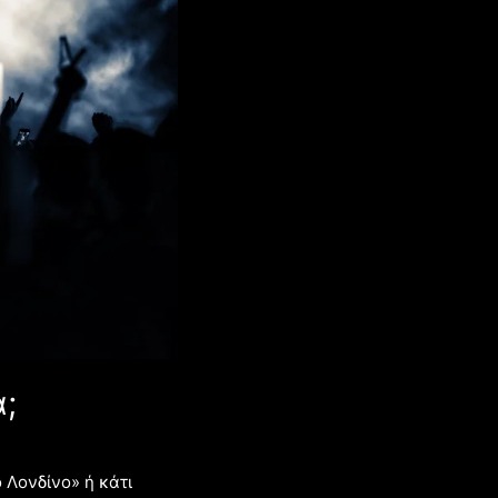
ά;
ο Λονδίνο» ή κάτι