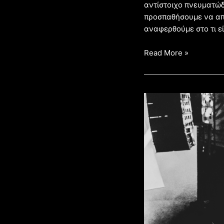
αντίστοιχο πνευματώδε
προσπαθήσουμε να απ
αναφερθούμε στο τι εί
Read More »
Το
αιώνιο
«τσούξιμο»
του
μεταλλά