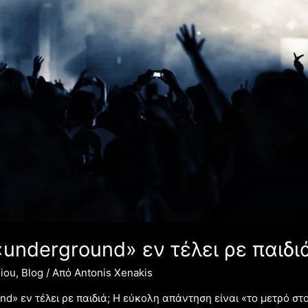
 «underground» εν τέλει ρε παιδι
iou
,
Blog
/ Από
Antonis Xenakis
und» εν τέλει ρε παιδιά; Η εύκολη απάντηση είναι «το μετρό στ