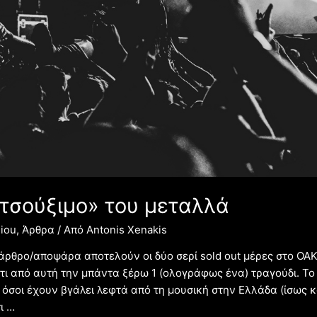
«τσούξιμο» του μεταλλά
iou
,
Άρθρα
/ Από
Antonis Xenakis
άρθρο/αποψάρα αποτελούν οι δύο σερί sold out μέρες στο ΟΑΚ
τι από αυτή την μπάντα ξέρω 1 (ολογράφως ένα) τραγούδι. Το
όσοι έχουν βγάλει λεφτά από τη μουσική στην Ελλάδα (ίσως κα
ι …