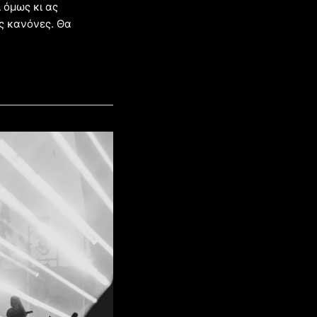
 όμως κι ας
ς κανόνες. Θα