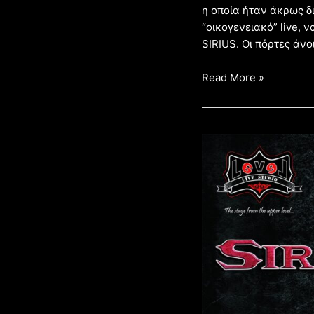
η οποία ήταν άκρως δι
“οικογενειακό” live, 
SIRIUS. Οι πόρτες άνοι
Read More »
ΑΦΙΕΡΩΜΑ
SIRIUS,
BLACKSUN
&
NIGHTKILL
–
LEVEL69
09/02/2024