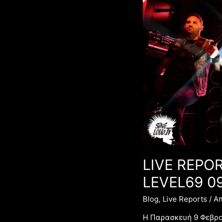
&
NIGHTKILL
–
LEVEL69
09/02/2024
LIVE REPOR
LEVEL69 0
Blog
,
Live Reports
/ Α
Η Παρασκευή 9 Φεβρου