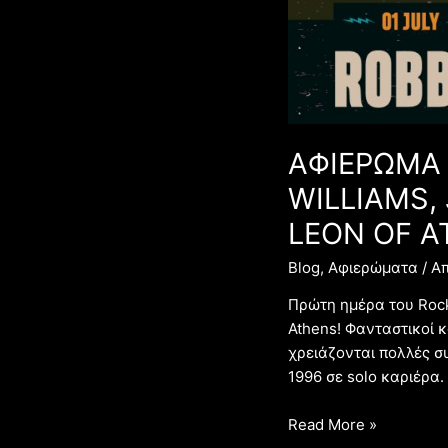
ROBBIE
WILLIAMS,
JAMES
BAY,
MIKA,
JONATHAN
ΑΦΙΕΡΩΜΑ 
JEREMIAH,
LEON
WILLIAMS,
OF
LEON OF A
ATHENS
01/07/2023
Blog
,
Αφιερώματα
/ Α
Πρώτη ημέρα του Rockw
Athens! Φανταστικοί κ
χρειάζονται πολλές συ
1996 σε solo καριέρα.
Read More »