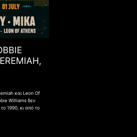
OBBIE
JEREMIAH,
remiah και Leon Of
bie Williams δεν
το 1990, κι από το