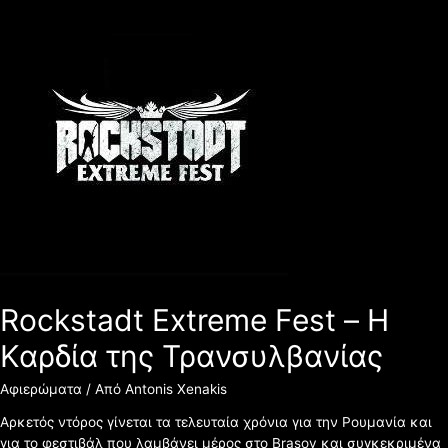
Rockstadt
Extreme
Fest
–
Η
Καρδία
της
Τρανσυλβανίας
Rockstadt Extreme Fest – Η
Καρδία της Τρανσυλβανίας
Αφιερώματα
/ Από
Antonis Xenakis
Αρκετός ντόρος γίνεται τα τελευταία χρόνια για την Ρουμανία και
για το φεστιβάλ που λαμβάνει μέρος στο Brasov και συγκεκριμένα