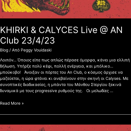
KHIRKI & CALYCES Live @ AN
Club 23/4/23
Blog
/ Από
Peggy Vouidaski
Λοιπόν… Όποιος είπε πως απλώς πέρασε όμορφα, κάνει μια ελλιπή
δήλωση. Υπήρξε πολύ κέφι, πολλή ενέργεια, και μπόλικο…
μπούκοβο! Άνοιξαν οι πόρτες του An Club, ο κόσμος άρχισε να
μαζεύεται, η ώρα φτάνει κι ανεβαίνουν στην σκηνή οι Calyses. Με
συνοπτικές διαδικασίες, η μπάντα του Μάνθου Στεργίου ξεκινά
δυναμικά με τους progressive ρυθμούς της. Οι μελωδίες …
Read More »
ΑΦΙΕΡΩΜΑ