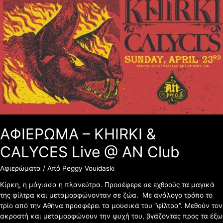
–
KHIRKI
&
CALYCES
Live
@
AN
Club
ΑΦΙΕΡΩΜΑ – KHIRKI &
CALYCES Live @ AN Club
Αφιερώματα
/ Από
Peggy Vouidaski
Κίρκη, η μάγισσα η πλανεύτρα. Προσέφερε σε εχθρούς τα μαγικά
της φίλτρα και μεταμορφώνονταν σε ζώα. Με ανάλογο τρόπο το
τρίο από την Αθήνα προσφέρει τα μουσικά του “φίλτρα”. Μεθούν τον
ακροατή και μεταμορφώνουν την ψυχή του, βγάζοντας προς τα έξω