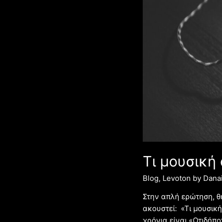
Τι μουσική 
Blog
,
Levoton by Danai
Στην απλή ερώτηση, θ
ακουστεί: «Τι μουσικ
χρόνια είναι «Οτιδήπο