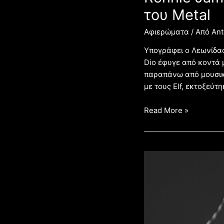
του Metal
Αφιερώματα
/ Από
Ant
Υπογράφει ο Λεωνίδας
Dio έφυγε από κοντά 
παραπάνω από μουσική
με τους Elf, εκτοξεύτ
Read More »
Τι
μουσική
ακούς;
Metal,
κακό
είναι;