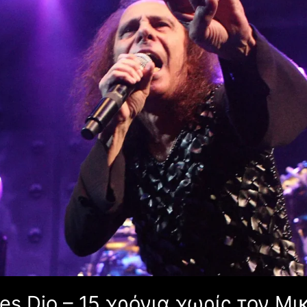
es Dio – 15 χρόνια χωρίς τον Μι