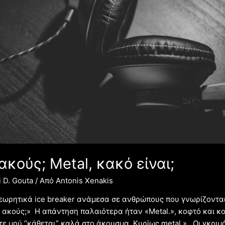
ακούς; Metal, κακό είναι;
 D. Gouta
/ Από
Antonis Xenakis
εωρητικά ice breaker ανάμεσα σε ανθρώπους που γνωρίζονται
ή ακούς;» Η απάντηση παλαιότερα ήταν «Metal.», κοφτό και κο
τε μού “κάθεται” καλά στο άκουσμα. Κυρίως metal.» Οι γκριμά