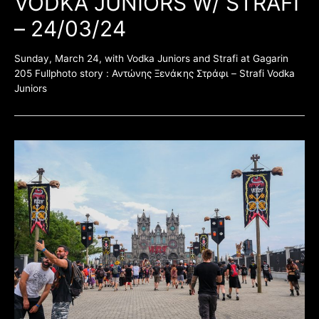
VODKA JUNIORS W/ STRAFI
– 24/03/24
Sunday, March 24, with Vodka Juniors and Strafi at Gagarin
205 Fullphoto story : Αντώνης Ξενάκης Στράφι – Strafi Vodka
Juniors
HELLFEST
OPEN
AIR
2023
–
Review