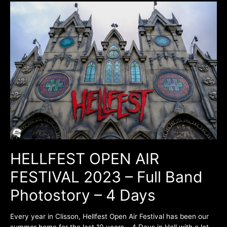
HELLFEST
OPEN
AIR
FESTIVAL
2023
–
Full
Band
Photostory
–
4
Days
HELLFEST OPEN AIR
FESTIVAL 2023 – Full Band
Photostory – 4 Days
Every year in Clisson, Hellfest Open Air Festival has been our
summer home for the last 10 years… 4 Days in Hell with a lot