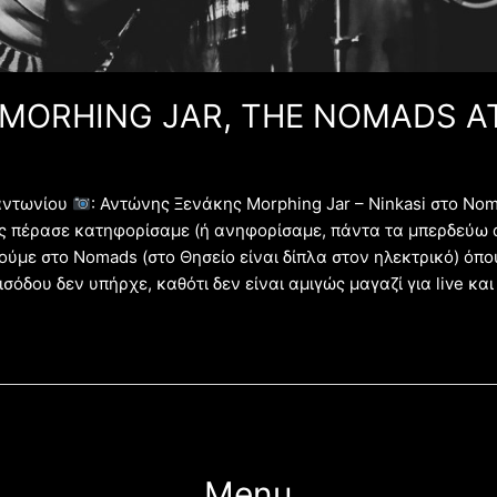
/MORHING JAR, THE NOMADS A
αντωνίου
: Αντώνης Ξενάκης Morphing Jar – Ninkasi στο No
 πέρασε κατηφορίσαμε (ή ανηφορίσαμε, πάντα τα μπερδεύω α
ούμε στο Nomads (στο Θησείο είναι δίπλα στον ηλεκτρικό) όπο
σόδου δεν υπήρχε, καθότι δεν είναι αμιγώς μαγαζί για live και
Menu