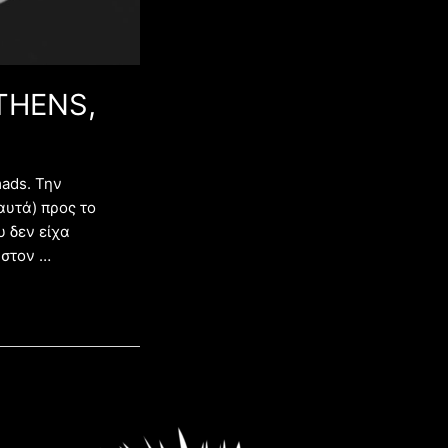
THENS,
mads. Την
υτά) προς το
υ δεν είχα
 στον …