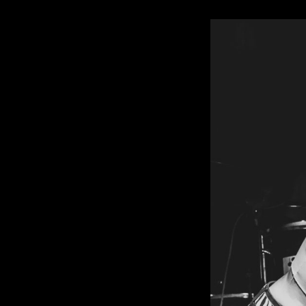
NINKASI//MORHING
JAR,
THE
NOMADS
ATHENS,
31/3/23