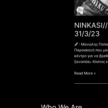
NINKASI/
31/3/23
🖋 : Μανώλης Παπ
Παρασκευή που μας
κέντρο για να βρεθ
ξαναπάει. Κόστος ει
Read More »
Who We Are